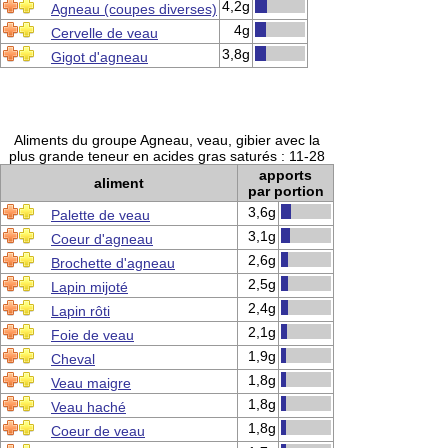
4,2g
Agneau (coupes diverses)
4g
Cervelle de veau
3,8g
Gigot d'agneau
Aliments du groupe Agneau, veau, gibier avec la
plus grande teneur en acides gras saturés : 11-28
apports
aliment
par portion
3,6g
Palette de veau
3,1g
Coeur d'agneau
2,6g
Brochette d'agneau
2,5g
Lapin mijoté
2,4g
Lapin rôti
2,1g
Foie de veau
1,9g
Cheval
1,8g
Veau maigre
1,8g
Veau haché
1,8g
Coeur de veau