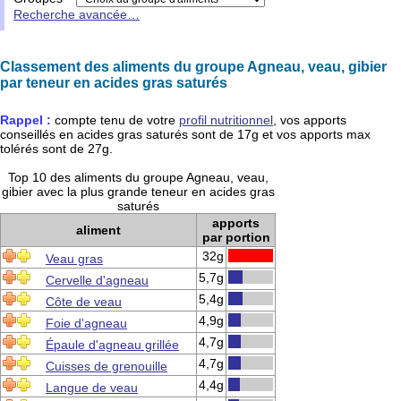
Recherche avancée…
Classement des aliments du groupe Agneau, veau, gibier
par teneur en acides gras saturés
Rappel :
compte tenu de votre
profil nutritionnel
, vos apports
conseillés en
acides gras saturés
sont de
17g
et vos apports max
tolérés sont de
27g
.
Top 10 des aliments du groupe Agneau, veau,
gibier avec la plus grande teneur en acides gras
saturés
apports
aliment
par portion
32g
Veau gras
5,7g
Cervelle d'agneau
5,4g
Côte de veau
4,9g
Foie d'agneau
4,7g
Épaule d'agneau grillée
4,7g
Cuisses de grenouille
4,4g
Langue de veau