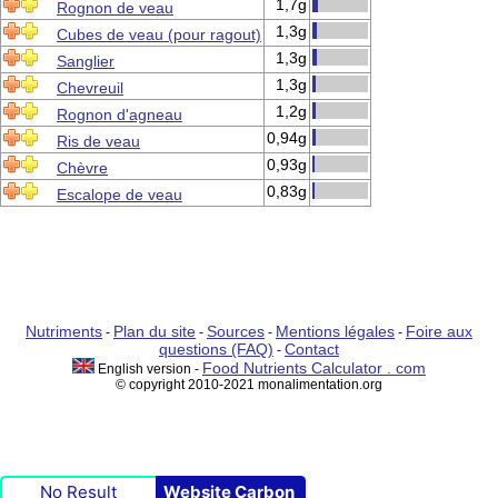
1,7g
Rognon de veau
1,3g
Cubes de veau (pour ragout)
1,3g
Sanglier
1,3g
Chevreuil
1,2g
Rognon d'agneau
0,94g
Ris de veau
0,93g
Chèvre
0,83g
Escalope de veau
Nutriments
Plan du site
Sources
Mentions légales
Foire aux
-
-
-
-
questions (FAQ)
Contact
-
Food Nutrients Calculator . com
English version -
© copyright 2010-2021 monalimentation.org
No Result
Website Carbon