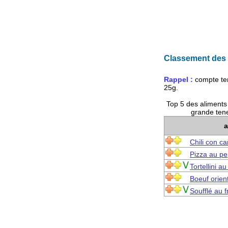
Classement des a
Rappel :
compte te
25g
.
Top 5 des aliment
grande tene
a
Chili con c
Pizza au pe
Tortellini a
Boeuf orient
Soufflé au 