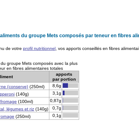
liments du groupe Mets composés par teneur en fibres ali
nu de votre
profil nutritionnel
, vos apports conseillés en
fibres alimentai
s du groupe Mets composés avec la plus
ur en fibres alimentaires totales
apports
liment
par portion
8,6g
arne (conserve)
(250ml)
3,1g
pperoni
(140g)
0,87g
u fromage
(100ml)
0,7g
al, légumes et riz
(140g)
0,1g
fromage
(250ml)