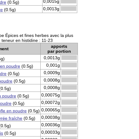
0,0015g
dre
(0.5g)
0,0013g
re
(0.5g)
e Épices et fines herbes avec la plus
teneur en histidine : 11-23
apports
ment
par portion
0,0013g
5g)
0,001g
en poudre
(0.5g)
0,0009g
udre
(0.5g)
0,0008g
poudre
(0.5g)
0,0008g
0.5g)
0,00075g
 poudre
(0.5g)
0,00072g
poudre
(0.5g)
0,00065g
ofle en poudre
(0.5g)
0,00038g
rée fraîche
(0.5g)
0,00036g
0.5g)
0,00033g
is
(0.5g)