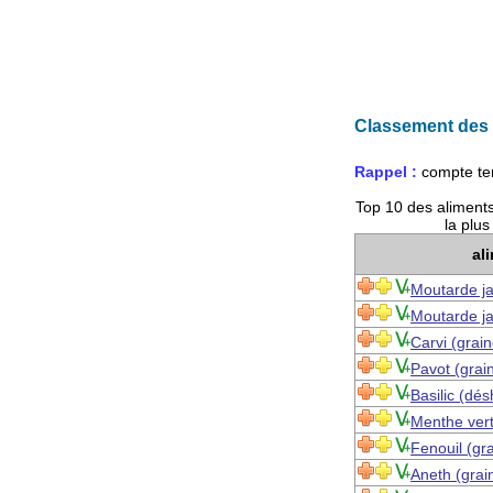
Classement des a
Rappel :
compte te
Top 10 des aliments
la plus
al
Moutarde j
Moutarde ja
Carvi (grai
Pavot (grai
Basilic (dés
Menthe ver
Fenouil (gr
Aneth (grai