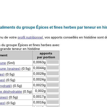
liments du groupe Épices et fines herbes par teneur en his
nu de votre
profil nutritionnel
, vos apports conseillés en
histidine
sont 
 du groupe Épices et fines herbes avec
 grande teneur en histidine
apports
iment
par portion
0,0063g
aune
(5ml)
0,0044g
une (graines)
(0.5g)
0,0028g
nes)
(0.5g)
0,0024g
nes)
(0.5g)
0,0023g
hydraté)
(0.5g)
0,002g
te déshydratée
(0.5g)
0,0017g
aines)
(0.5g)
0,0016g
nes)
(0.5g)