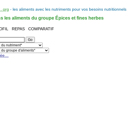
. org
- les
aliments
avec les
nutriments
pour vos
besoins nutritionnels
ns les aliments du groupe Épices et fines herbes
OFIL
REPAS
COMPARATIF
cée…