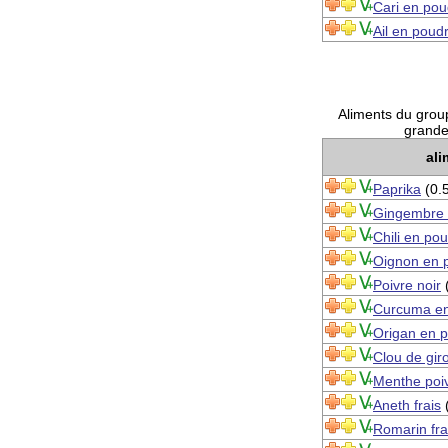
Cari en pou
Ail en poud
Aliments du group
grande 
ali
Paprika
(0.
Gingembre 
Chili en po
Oignon en 
Poivre noir
(
Curcuma en
Origan en 
Clou de gir
Menthe poiv
Aneth frais
(
Romarin fra