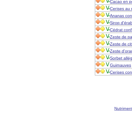
Cacao en p
Cerises au
Ananas conf
Sirop d'éra
Cédrat confi
Zeste de p
Zeste de cit
Zeste d'ora
Sorbet allé
Guimauves
Cerises con
Nutrimen