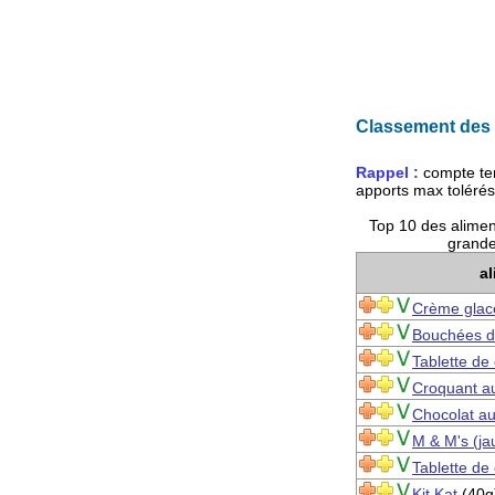
Classement des a
Rappel :
compte te
apports max toléré
Top 10 des alimen
grande
a
Crème glacé
Bouchées de
Tablette de
Croquant a
Chocolat au 
M & M's (ja
Tablette de
Kit Kat
(40g