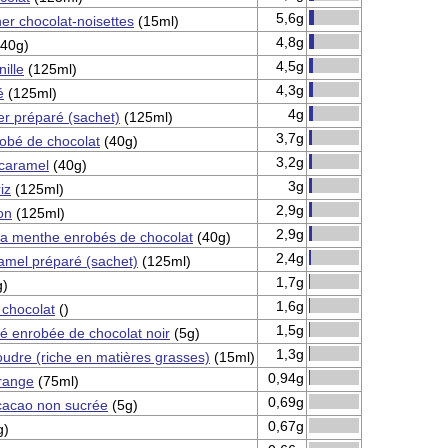
5,6g
ner chocolat-noisettes
(15ml)
4,8g
40g)
4,5g
nille
(125ml)
4,3g
é
(125ml)
4g
ier préparé (sachet)
(125ml)
3,7g
obé de chocolat
(40g)
3,2g
caramel
(40g)
3g
iz
(125ml)
2,9g
on
(125ml)
2,9g
la menthe enrobés de chocolat
(40g)
2,4g
amel préparé (sachet)
(125ml)
1,7g
g)
1,6g
 chocolat
()
1,5g
é enrobée de chocolat noir
(5g)
1,3g
udre (riche en matières grasses)
(15ml)
0,94g
orange
(75ml)
0,69g
cacao non sucrée
(5g)
0,67g
g)