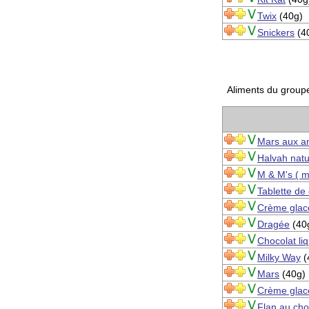
Twix
(40g)
Snickers
(4
Aliments du groupe
Mars aux 
Halvah nat
M & M's ( m
Tablette de 
Crème glac
Dragée
(40
Chocolat li
Milky Way
(
Mars
(40g)
Crème glacé
Flan au cho