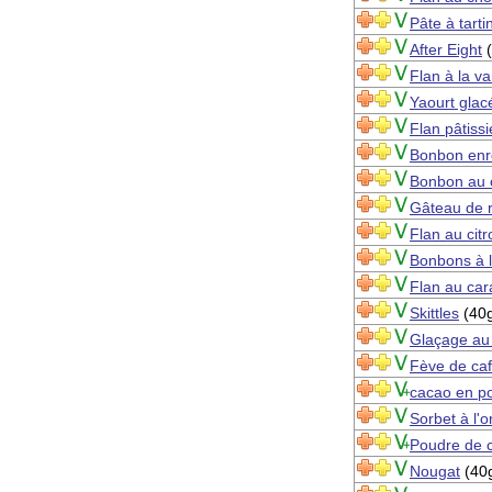
Pâte à tarti
After Eight
(
Flan à la va
Yaourt glac
Flan pâtiss
Bonbon enr
Bonbon au 
Gâteau de r
Flan au citr
Bonbons à 
Flan au car
Skittles
(40
Glaçage au
Fève de caf
cacao en po
Sorbet à l'
Poudre de 
Nougat
(40