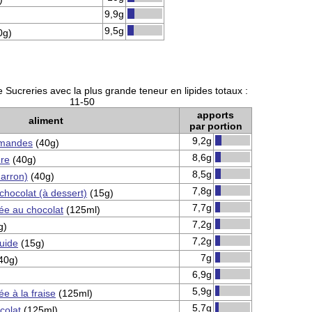
9,9g
9,5g
0g)
 Sucreries avec la plus grande teneur en lipides totaux :
11-50
apports
aliment
par portion
9,2g
amandes
(40g)
8,6g
ure
(40g)
8,5g
arron)
(40g)
7,8g
chocolat (à dessert)
(15g)
7,7g
ée au chocolat
(125ml)
7,2g
g)
7,2g
quide
(15g)
7g
40g)
6,9g
5,9g
e à la fraise
(125ml)
5,7g
colat
(125ml)