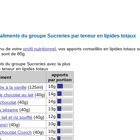
liments du groupe Sucreries par teneur en lipides totaux
nu de votre
profil nutritionnel
, vos apports conseillés en
lipides totaux
s
s sont de
80g
.
ts du groupe Sucreries avec la plus
 teneur en lipides totaux
apports
liment
par portion
18g
e à la vanille
(125ml)
14g
 chocolat au lait
(40g)
14g
 chocolat
(40g)
13g
u sésame
(40g)
12g
lait et riz soufflé
(40g)
10g
une)
(40g)
10g
 chocolat Crunch
(40g)
10g
)