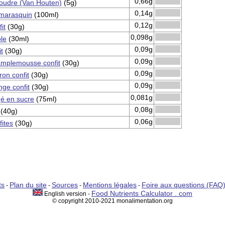
0,66g
oudre (Van Houten)
(5g)
0,14g
 marasquin
(100ml)
0,12g
it
(30g)
0,098g
ble
(30ml)
0,09g
t
(30g)
0,09g
amplemousse confit
(30g)
0,09g
ron confit
(30g)
0,09g
nge confit
(30g)
0,081g
gé en sucre
(75ml)
0,08g
(40g)
0,06g
fites
(30g)
ts
Plan du site
Sources
Mentions légales
Foire aux questions (FAQ
-
-
-
-
Food Nutrients Calculator . com
English version -
© copyright 2010-2021 monalimentation.org