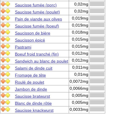
0,02mg
Saucisse fumée (porc)
0,02mg
Saucisse fumée (poulet)
0,019mg
Pain de viande aux olives
0,019mg
Saucisse fumée (boeuf)
0,018mg
Saucisson de bière
0,015mg
Saucisson épicé
0,015mg
Pastrami
0,012mg
Boeuf froid tranché (fin)
0,012mg
Sandwich au blanc de poulet
0,011mg
Salami de dinde cuit
0,01mg
Fromage de tête
0,0072mg
Roulé de poulet
0,0066mg
Jambon de dinde
0,005mg
Saucisse bratwurst
0,005mg
Blanc de dinde rôtie
0,0033mg
Saucisse knackwurst