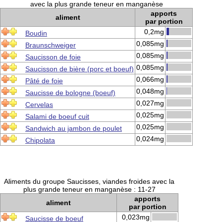
avec la plus grande teneur en manganèse
apports
aliment
par portion
0,2mg
Boudin
0,085mg
Braunschweiger
0,085mg
Saucisson de foie
0,085mg
Saucisson de bière (porc et boeuf)
0,066mg
Pâté de foie
0,048mg
Saucisse de bologne (boeuf)
0,027mg
Cervelas
0,025mg
Salami de boeuf cuit
0,025mg
Sandwich au jambon de poulet
0,024mg
Chipolata
Aliments du groupe Saucisses, viandes froides avec la
plus grande teneur en manganèse : 11-27
apports
aliment
par portion
0,023mg
Saucisse de boeuf