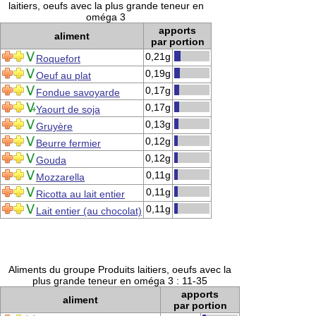
laitiers, oeufs avec la plus grande teneur en
oméga 3
apports
aliment
par portion
0,21g
Roquefort
0,19g
Oeuf au plat
0,17g
Fondue savoyarde
0,17g
Yaourt de soja
0,13g
Gruyère
0,12g
Beurre fermier
0,12g
Gouda
0,11g
Mozzarella
0,11g
Ricotta au lait entier
0,11g
Lait entier (au chocolat)
Aliments du groupe Produits laitiers, oeufs avec la
plus grande teneur en oméga 3 : 11-35
apports
aliment
par portion