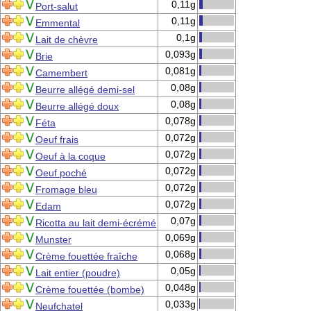
0,11g
Port-salut
0,11g
Emmental
0,1g
Lait de chèvre
0,093g
Brie
0,081g
Camembert
0,08g
Beurre allégé demi-sel
0,08g
Beurre allégé doux
0,078g
Féta
0,072g
Oeuf frais
0,072g
Oeuf à la coque
0,072g
Oeuf poché
0,072g
Fromage bleu
0,072g
Edam
0,07g
Ricotta au lait demi-écrémé
0,069g
Munster
0,068g
Crème fouettée fraîche
0,05g
Lait entier (poudre)
0,048g
Crème fouettée (bombe)
0,033g
Neufchatel