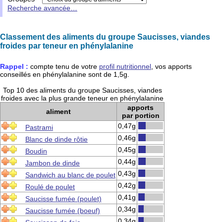
Recherche avancée…
Classement des aliments du groupe Saucisses, viandes
froides par teneur en phénylalanine
Rappel :
compte tenu de votre
profil nutritionnel
, vos apports
conseillés en
phénylalanine
sont de
1,5g
.
Top 10 des aliments du groupe Saucisses, viandes
froides avec la plus grande teneur en phénylalanine
apports
aliment
par portion
0,47g
Pastrami
0,46g
Blanc de dinde rôtie
0,45g
Boudin
0,44g
Jambon de dinde
0,43g
Sandwich au blanc de poulet
0,42g
Roulé de poulet
0,41g
Saucisse fumée (poulet)
0,34g
Saucisse fumée (boeuf)
0,34g