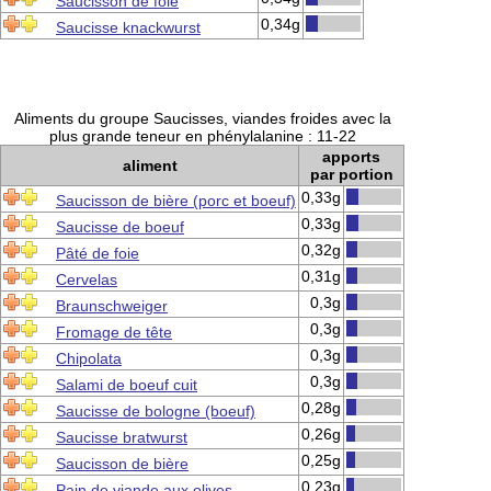
Saucisson de foie
0,34g
Saucisse knackwurst
Aliments du groupe Saucisses, viandes froides avec la
plus grande teneur en phénylalanine : 11-22
apports
aliment
par portion
0,33g
Saucisson de bière (porc et boeuf)
0,33g
Saucisse de boeuf
0,32g
Pâté de foie
0,31g
Cervelas
0,3g
Braunschweiger
0,3g
Fromage de tête
0,3g
Chipolata
0,3g
Salami de boeuf cuit
0,28g
Saucisse de bologne (boeuf)
0,26g
Saucisse bratwurst
0,25g
Saucisson de bière
0,23g
Pain de viande aux olives