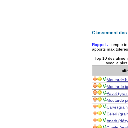
Classement des 
Rappel :
compte te
apports max toléré
Top 10 des alimen
avec la plu
ali
Moutarde b
Moutarde j
Pavot (grai
Moutarde ja
Carvi (grai
Céleri (grai
Aneth (désy
Cumin (grai