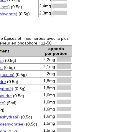
2,4mg
aines)
(0.5g)
2,3mg
éshydraté)
(0.5g)
e Épices et fines herbes avec la plus
eneur en phosphore : 11-50
apports
iment
par portion
2,2mg
es)
(0.5g)
2,1mg
re
(0.5g)
2mg
graines)
(0.5g)
1,8mg
dre
(0.5g)
1,8mg
hydraté)
(0.5g)
1,6mg
poudre
(0.5g)
1,6mg
uce)
(5ml)
1,6mg
5g)
1,6mg
éshydraté)
(0.5g)
1,5mg
(déshydratée)
(0.5g)
1,5mg
udre
(0.5g)