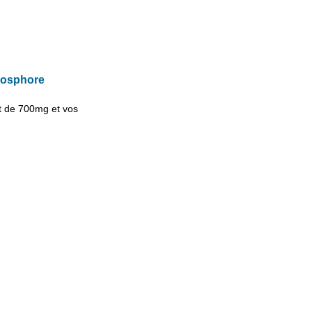
phosphore
t de
700mg
et vos