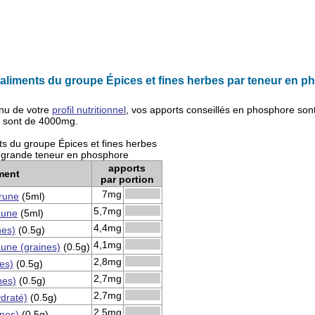
aliments du groupe Épices et fines herbes par teneur en 
nu de votre
profil nutritionnel
, vos apports conseillés en
phosphore
son
s sont de
4000mg
.
ts du groupe Épices et fines herbes
s grande teneur en phosphore
apports
ment
par portion
7mg
rune
(5ml)
5,7mg
aune
(5ml)
4,4mg
nes)
(0.5g)
4,1mg
une (graines)
(0.5g)
2,8mg
nes)
(0.5g)
2,7mg
nes)
(0.5g)
2,7mg
draté)
(0.5g)
2,5mg
nes)
(0.5g)