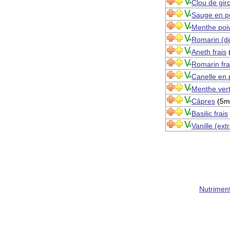
Clou de gir
Sauge en p
Menthe poiv
Romarin (d
Aneth frais
(
Romarin fra
Canelle en
Menthe vert
Câpres
(5m
Basilic frais
Vanille (extr
Nutrimen