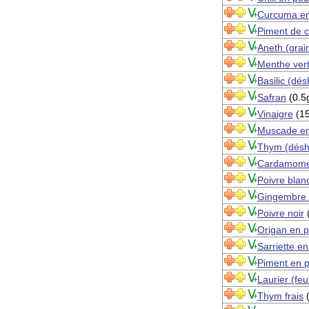
Curcuma en
Piment de 
Aneth (grai
Menthe ver
Basilic (dés
Safran
(0.5
Vinaigre
(15
Muscade en
Thym (désh
Cardamome
Poivre blan
Gingembre 
Poivre noir
(
Origan en 
Sarriette e
Piment en 
Laurier (feui
Thym frais
(