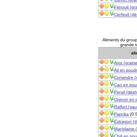
Fenouil (gr
Cerfeuil (d
Aliments du group
grande t
al
Anis (grain
Ail en poud
Coriandre (
Cari en pou
Persil (dés
Oignon en 
Raifort (sa
Paprika
(0.
Estragon (d
Marjolaine 
Chili en po