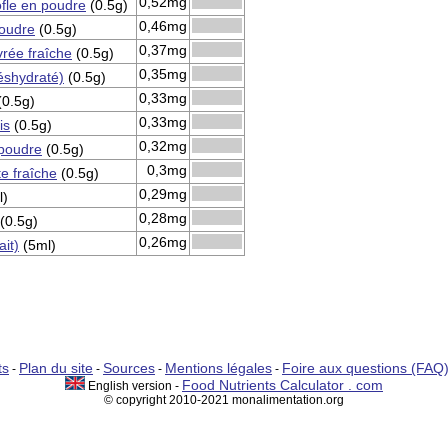
0,52mg
ofle en poudre
(0.5g)
0,46mg
oudre
(0.5g)
0,37mg
rée fraîche
(0.5g)
0,35mg
éshydraté)
(0.5g)
0,33mg
0.5g)
0,33mg
is
(0.5g)
0,32mg
 poudre
(0.5g)
0,3mg
e fraîche
(0.5g)
0,29mg
l)
0,28mg
(0.5g)
0,26mg
ait)
(5ml)
ts
Plan du site
Sources
Mentions légales
Foire aux questions (FAQ
-
-
-
-
Food Nutrients Calculator . com
English version -
© copyright 2010-2021 monalimentation.org