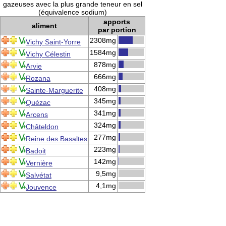
gazeuses avec la plus grande teneur en sel
(équivalence sodium)
apports
aliment
par portion
2308mg
Vichy Saint-Yorre
1584mg
Vichy Célestin
878mg
Arvie
666mg
Rozana
408mg
Sainte-Marguerite
345mg
Quézac
341mg
Arcens
324mg
Châteldon
277mg
Reine des Basaltes
223mg
Badoit
142mg
Vernière
9,5mg
Salvétat
4,1mg
Jouvence