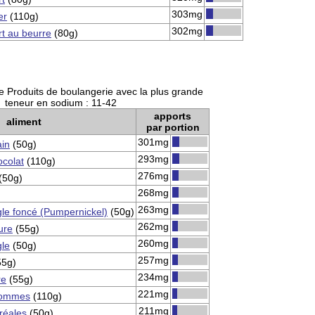
303mg
er
(110g)
302mg
t au beurre
(80g)
e Produits de boulangerie avec la plus grande
teneur en sodium : 11-42
apports
aliment
par portion
301mg
ain
(50g)
293mg
ocolat
(110g)
276mg
(50g)
268mg
263mg
gle foncé (Pumpernickel)
(50g)
262mg
ure
(55g)
260mg
gle
(50g)
257mg
55g)
234mg
re
(55g)
221mg
pommes
(110g)
211mg
réales
(50g)