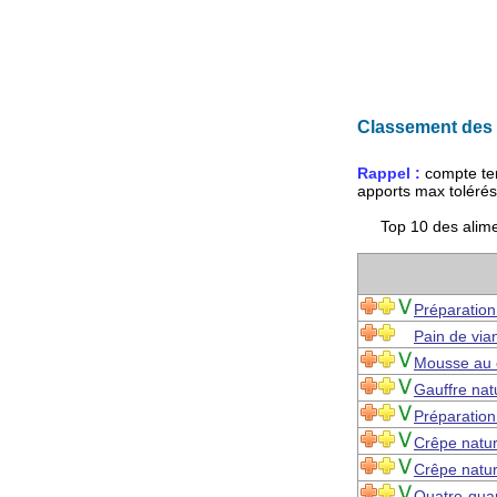
Classement des 
Rappel :
compte te
apports max toléré
Top 10 des alime
Préparation
Pain de via
Mousse au 
Gauffre nat
Préparation
Crêpe natu
Crêpe natu
Quatre-qua