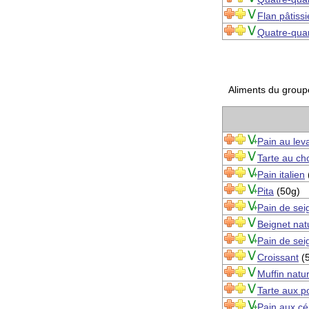
Flan pâtissi
Quatre-quar
Aliments du group
Pain au lev
Tarte au ch
Pain italien
Pita
(50g)
Pain de sei
Beignet nat
Pain de sei
Croissant
(
Muffin natu
Tarte aux 
Pain aux cé