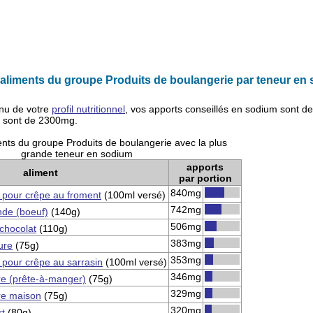
aliments du groupe Produits de boulangerie par teneur en
nu de votre
profil nutritionnel
, vos apports conseillés en
sodium
sont d
s sont de
2300mg
.
nts du groupe Produits de boulangerie avec la plus
grande teneur en sodium
apports
aliment
par portion
840mg
 pour crêpe au froment
(100ml versé)
742mg
nde (boeuf)
(140g)
506mg
chocolat
(110g)
383mg
ure
(75g)
353mg
 pour crêpe au sarrasin
(100ml versé)
346mg
re (prête-à-manger)
(75g)
329mg
re maison
(75g)
320mg
rt
(80g)