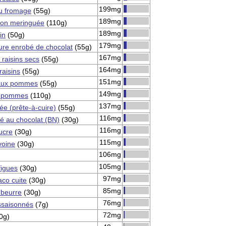
199mg
au fromage
(55g)
189mg
tron meringuée
(110g)
189mg
in
(50g)
179mg
ure enrobé de chocolat
(55g)
167mg
 raisins secs
(55g)
164mg
raisins
(55g)
151mg
aux pommes
(55g)
149mg
x pommes
(110g)
137mg
tée (prête-à-cuire)
(55g)
116mg
ré au chocolat (BN)
(30g)
116mg
ucre
(30g)
115mg
avoine
(30g)
106mg
105mg
figues
(30g)
97mg
aco cuite
(30g)
85mg
t beurre
(30g)
76mg
ssaisonnés
(7g)
72mg
0g)