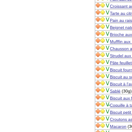
Croissant 
Tarte au ci
Pain au rais
Beignet nat
Brioche aux
Mufffin aux 
Chausson 
Strudel au
Pâte feuille
Biscuit four
Biscuit au s
Biscuit à l'
Sablé
(30g)
Biscuit aux 
Coquille à t
Biscuit peti
Croutons a
Macaron
(3