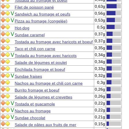
Tostada au fromage et boeuf
0,63g
Filet de poisson pané
0,56g
Sandwich au fromage et oeufs
0,53g
Pizza au fromage (congelée)
0,5g
Hot-dog
0,37g
Sundae caramel
0,37g
Tostada au fromage avec haricots et boeuf
0,35g
Taco et chili con carne
0,34g
Tostada au fromage avec haricots
0,34g
Salade de légumes et poulet
0,33g
Enchilada fromage et boeuf
0,32g
Sundae fraises
0,3g
Nachos au fromage et chili con carne
0,26g
Burrito fromage et boeuf
0,26g
Salade de légumes et crevettes
0,22g
Tostada et guacamole
0,22g
Nachos au fromage
0,21g
Sundae chocolat
0,15g
Salade de pâtes aux fruits de mer