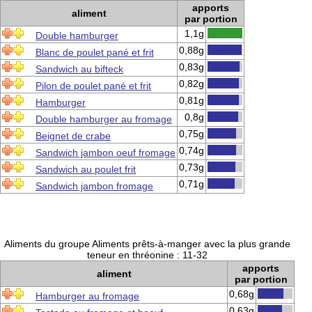
apports
aliment
par portion
1,1g
Double hamburger
0,88g
Blanc de poulet pané et frit
0,83g
Sandwich au bifteck
0,82g
Pilon de poulet pané et frit
0,81g
Hamburger
0,8g
Double hamburger au fromage
0,75g
Beignet de crabe
0,74g
Sandwich jambon oeuf fromage
0,73g
Sandwich au poulet frit
0,71g
Sandwich jambon fromage
Aliments du groupe Aliments prêts-à-manger avec la plus grande
teneur en thréonine : 11-32
apports
aliment
par portion
0,68g
Hamburger au fromage
0,63g