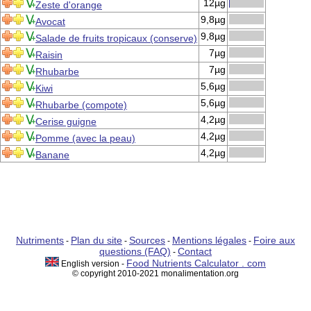
12µg
Zeste d'orange
9,8µg
Avocat
9,8µg
Salade de fruits tropicaux (conserve)
7µg
Raisin
7µg
Rhubarbe
5,6µg
Kiwi
5,6µg
Rhubarbe (compote)
4,2µg
Cerise guigne
4,2µg
Pomme (avec la peau)
4,2µg
Banane
Nutriments
Plan du site
Sources
Mentions légales
Foire aux
-
-
-
-
questions (FAQ)
Contact
-
Food Nutrients Calculator . com
English version -
© copyright 2010-2021 monalimentation.org