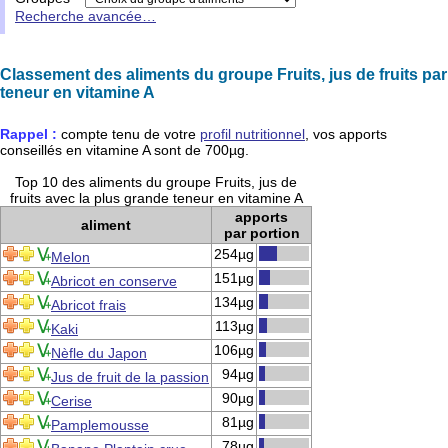
Recherche avancée…
Classement des aliments du groupe Fruits, jus de fruits par
teneur en vitamine A
Rappel :
compte tenu de votre
profil nutritionnel
, vos apports
conseillés en
vitamine A
sont de
700µg
.
Top 10 des aliments du groupe Fruits, jus de
fruits avec la plus grande teneur en vitamine A
apports
aliment
par portion
254µg
Melon
151µg
Abricot en conserve
134µg
Abricot frais
113µg
Kaki
106µg
Nèfle du Japon
94µg
Jus de fruit de la passion
90µg
Cerise
81µg
Pamplemousse
78µg