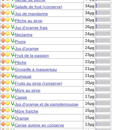
34µg
Salade de fruit (conserve)
34µg
Jus de mandarine
30µg
Pêche au sirop
26µg
Jus d'orange frais
24µg
Nectarine
24µg
Prune
24µg
Jus d'orange
23µg
Fruit de la passion
22µg
Pêche
21µg
Groseille à maquereau
21µg
Kumquat
20µg
Fruits au sirop (conserve)
18µg
Mûre au sirop
17µg
Cassis
16µg
Jus d'orange et de pamplemousse
15µg
Mûre fraîche
15µg
Orange
13µg
Cerise guigne en conserve