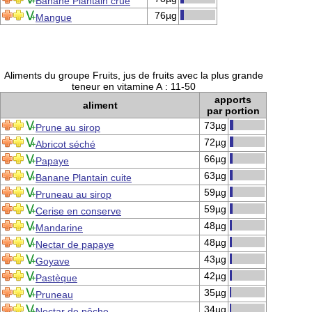
Banane Plantain crue
76µg
Mangue
Aliments du groupe Fruits, jus de fruits avec la plus grande
teneur en vitamine A : 11-50
apports
aliment
par portion
73µg
Prune au sirop
72µg
Abricot séché
66µg
Papaye
63µg
Banane Plantain cuite
59µg
Pruneau au sirop
59µg
Cerise en conserve
48µg
Mandarine
48µg
Nectar de papaye
43µg
Goyave
42µg
Pastèque
35µg
Pruneau
34µg
Nectar de pêche