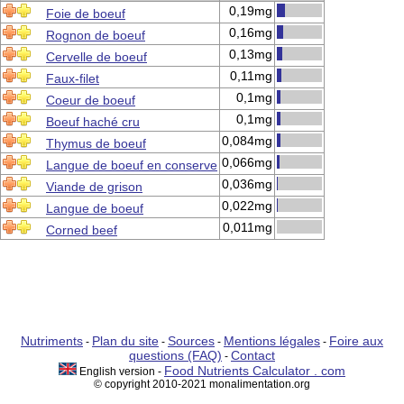
0,19mg
Foie de boeuf
0,16mg
Rognon de boeuf
0,13mg
Cervelle de boeuf
0,11mg
Faux-filet
0,1mg
Coeur de boeuf
0,1mg
Boeuf haché cru
0,084mg
Thymus de boeuf
0,066mg
Langue de boeuf en conserve
0,036mg
Viande de grison
0,022mg
Langue de boeuf
0,011mg
Corned beef
Nutriments
Plan du site
Sources
Mentions légales
Foire aux
-
-
-
-
questions (FAQ)
Contact
-
Food Nutrients Calculator . com
English version -
© copyright 2010-2021 monalimentation.org