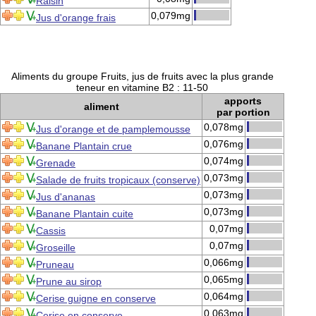
Raisin
0,079mg
Jus d'orange frais
Aliments du groupe Fruits, jus de fruits avec la plus grande
teneur en vitamine B2 : 11-50
apports
aliment
par portion
0,078mg
Jus d'orange et de pamplemousse
0,076mg
Banane Plantain crue
0,074mg
Grenade
0,073mg
Salade de fruits tropicaux (conserve)
0,073mg
Jus d'ananas
0,073mg
Banane Plantain cuite
0,07mg
Cassis
0,07mg
Groseille
0,066mg
Pruneau
0,065mg
Prune au sirop
0,064mg
Cerise guigne en conserve
0,063mg
Cerise en conserve