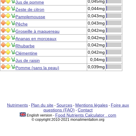
0,045mg
Jus de pomme
0,044mg
Zeste de citron
0,043mg
Pamplemousse
0,043mg
Pêche
0,042mg
Groseille à maquereau
0,042mg
Ananas en morceaux
0,042mg
Rhubarbe
0,042mg
Clémentine
0,04mg
Jus de raisin
0,039mg
Pomme (sans la peau)
Nutriments
Plan du site
Sources
Mentions légales
Foire aux
-
-
-
-
questions (FAQ)
Contact
-
Food Nutrients Calculator . com
English version -
© copyright 2010-2021 monalimentation.org