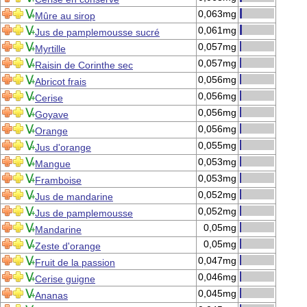
0,063mg
Mûre au sirop
0,061mg
Jus de pamplemousse sucré
0,057mg
Myrtille
0,057mg
Raisin de Corinthe sec
0,056mg
Abricot frais
0,056mg
Cerise
0,056mg
Goyave
0,056mg
Orange
0,055mg
Jus d'orange
0,053mg
Mangue
0,053mg
Framboise
0,052mg
Jus de mandarine
0,052mg
Jus de pamplemousse
0,05mg
Mandarine
0,05mg
Zeste d'orange
0,047mg
Fruit de la passion
0,046mg
Cerise guigne
0,045mg
Ananas