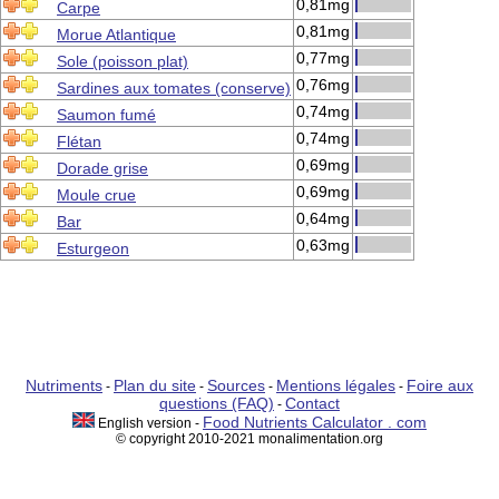
0,81mg
Carpe
0,81mg
Morue Atlantique
0,77mg
Sole (poisson plat)
0,76mg
Sardines aux tomates (conserve)
0,74mg
Saumon fumé
0,74mg
Flétan
0,69mg
Dorade grise
0,69mg
Moule crue
0,64mg
Bar
0,63mg
Esturgeon
Nutriments
Plan du site
Sources
Mentions légales
Foire aux
-
-
-
-
questions (FAQ)
Contact
-
Food Nutrients Calculator . com
English version -
© copyright 2010-2021 monalimentation.org