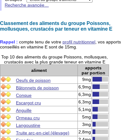
Recherche avancée…
Classement des aliments du groupe Poissons,
mollusques, crustacés par teneur en vitamine E
Rappel :
compte tenu de votre
profil nutritionnel
, vos apports
conseillés en
vitamine E
sont de
15mg
.
Top 10 des aliments du groupe Poissons, mollusques,
crustacés avec la plus grande teneur en vitamine E
apports
aliment
par portion
9mg
Oeufs de poisson
6,9mg
Bâtonnets de poisson
6,3mg
Conque
6,3mg
Escargot cru
5,1mg
Anguille
5mg
Ormeau cru
3mg
Langoustine
2,8mg
Truite arc-en-ciel (élevage)
2,4mg