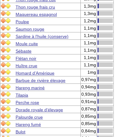
1,3mg
Thon rouge frais cru
1,3mg
Maquereau espagnol
1,2mg
Poulpe
1,1mg
Saumon rouge
1,1mg
Sardine à l'huile (conserve)
1,1mg
Moule cuite
1,1mg
Sébaste
1,1mg
Flétan noir
1,1mg
Huître crue
1mg
Homard d'Amérique
0,97mg
Barbue de rivière élevage
0,94mg
Hareng mariné
0,93mg
Tilapia
0,91mg
Perche rose
0,87mg
Dorade royale d'élevage
0,85mg
Palourde crue
0,85mg
Hareng fumé
0,84mg
Bulot