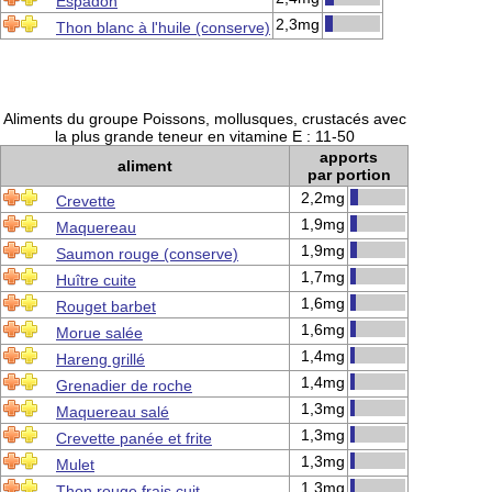
Espadon
2,3mg
Thon blanc à l'huile (conserve)
Aliments du groupe Poissons, mollusques, crustacés avec
la plus grande teneur en vitamine E : 11-50
apports
aliment
par portion
2,2mg
Crevette
1,9mg
Maquereau
1,9mg
Saumon rouge (conserve)
1,7mg
Huître cuite
1,6mg
Rouget barbet
1,6mg
Morue salée
1,4mg
Hareng grillé
1,4mg
Grenadier de roche
1,3mg
Maquereau salé
1,3mg
Crevette panée et frite
1,3mg
Mulet
1,3mg
Thon rouge frais cuit