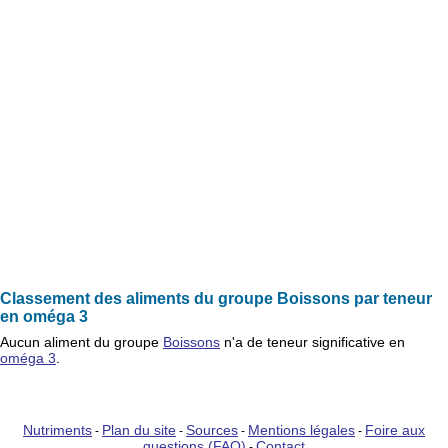
Classement des aliments du groupe Boissons par teneur
en oméga 3
Aucun
aliment
du groupe
Boissons
n'a de teneur significative en
oméga 3
.
Nutriments
Plan du site
Sources
Mentions légales
Foire aux
-
-
-
-
questions (FAQ)
Contact
-