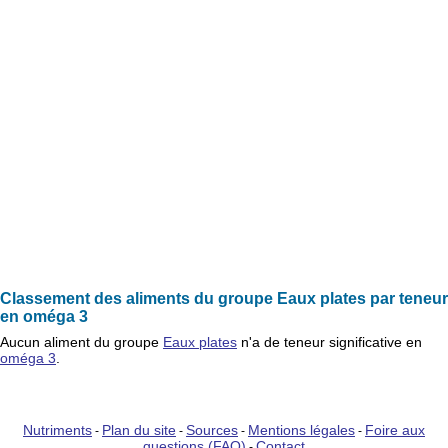
Classement des aliments du groupe Eaux plates par teneur
en oméga 3
Aucun
aliment
du groupe
Eaux plates
n'a de teneur significative en
oméga 3
.
Nutriments
Plan du site
Sources
Mentions légales
Foire aux
-
-
-
-
questions (FAQ)
Contact
-