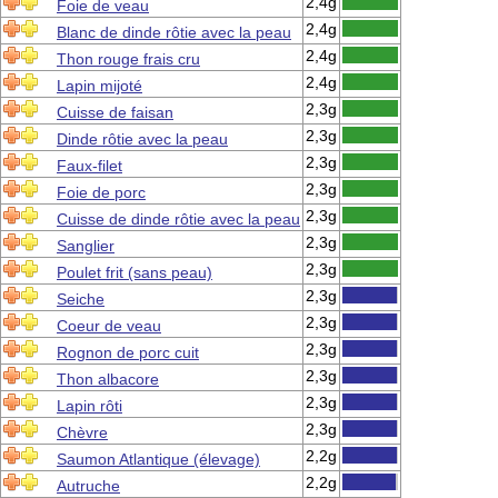
2,4g
Foie de veau
2,4g
Blanc de dinde rôtie avec la peau
2,4g
Thon rouge frais cru
2,4g
Lapin mijoté
2,3g
Cuisse de faisan
2,3g
Dinde rôtie avec la peau
2,3g
Faux-filet
2,3g
Foie de porc
2,3g
Cuisse de dinde rôtie avec la peau
2,3g
Sanglier
2,3g
Poulet frit (sans peau)
2,3g
Seiche
2,3g
Coeur de veau
2,3g
Rognon de porc cuit
2,3g
Thon albacore
2,3g
Lapin rôti
2,3g
Chèvre
2,2g
Saumon Atlantique (élevage)
2,2g
Autruche