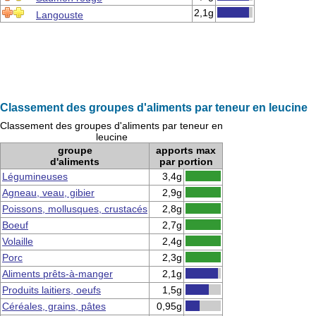
2,1g
Langouste
Classement des groupes d'aliments par teneur en leucine
Classement des groupes d'aliments par teneur en
leucine
groupe
apports max
d'aliments
par portion
Légumineuses
3,4g
Agneau, veau, gibier
2,9g
Poissons, mollusques, crustacés
2,8g
Boeuf
2,7g
Volaille
2,4g
Porc
2,3g
Aliments prêts-à-manger
2,1g
Produits laitiers, oeufs
1,5g
Céréales, grains, pâtes
0,95g