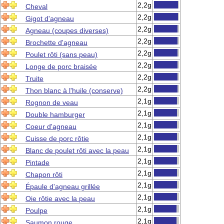
2,2g
Cheval
2,2g
Gigot d'agneau
2,2g
Agneau (coupes diverses)
2,2g
Brochette d'agneau
2,2g
Poulet rôti (sans peau)
2,2g
Longe de porc braisée
2,2g
Truite
2,2g
Thon blanc à l'huile (conserve)
2,1g
Rognon de veau
2,1g
Double hamburger
2,1g
Coeur d'agneau
2,1g
Cuisse de porc rôtie
2,1g
Blanc de poulet rôti avec la peau
2,1g
Pintade
2,1g
Chapon rôti
2,1g
Épaule d'agneau grillée
2,1g
Oie rôtie avec la peau
2,1g
Poulpe
2,1g
Saumon rouge