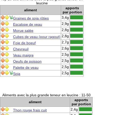
leucine
apports
aliment
par portion
3,4g
Graines de soja rôties
2,9g
Escalope de veau
2,8g
Morue salée
2,8g
Cubes de veau (pour ragout)
2,7g
Foie de boeuf
2,6g
Chevreuil
2,5g
Veau maigre
2,5g
Oeufs de poisson
2,5g
Palette de veau
2,5g
Soja
Aliments avec la plus grande teneur en leucine : 11-50
apports
aliment
par portion
2,4g
Thon rouge frais cuit