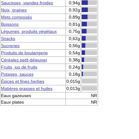
Saucisses, viandes froides
0,94g
Noix, graines
0,92g
Mets composés
0,89g
Boissons
0,81g
Légumes, produits végétaux
0,75g
Snacks
0,62g
Sucreries
0,56g
Produits de boulangerie
0,54g
Céréales petit-déjeuner
0,38g
Fruits, jus de fruits
0,24g
Potages, sauces
0,18g
Épices et fines herbes
0,015g
Matières grasses et huiles
0,013g
Eaux gazeuses
NR
Eaux plates
NR